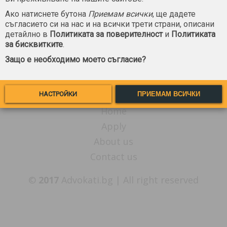
Danailova, Todorov and Partners
Ако натиснете бутона
Приемам всички
, ще дадете
Law Office
съгласието си на нас и на всички трети страни, описани
Sofia University St. Kliment
детайлно в
Политиката за поверителност
и
Политиката
Ohridski
за бисквитките
.
Защо е необходимо моето съгласие?
See website
Send mail
See profile
НАСТРОЙКИ
ПРИЕМАМ ВСИЧКИ
Home
Apply
About us
Contact us
©
2017
Advokati.bg | All right reserved