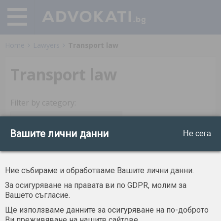
Home
Lawyers
Transport law
Transport law
Filter by category:
Вашите лични данни
Не сега
Kaloyan Todorov
Ние събираме и обработваме Вашите лични данни.
Sofia, Danailova, Todorov and Partners Law
Office,
За осигуряване на правата ви по GDPR, молим за
+ 359 888 787 738
Вашето съгласие.
Danailova, Todorov and Partners Law
Ще използваме данните за осигуряване на по-доброто
Office, Sofia
Ви преживяване на нашите сайтове.